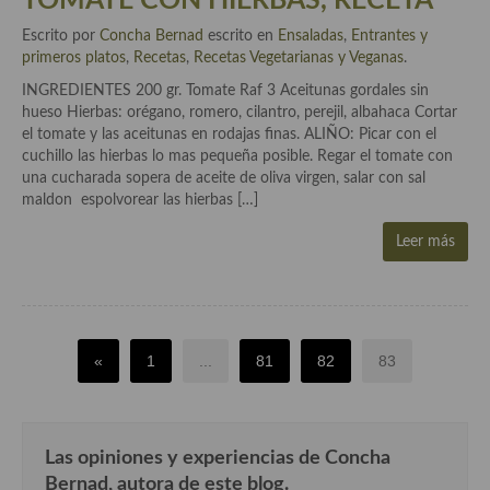
TOMATE CON HIERBAS, RECETA
Cocina del Pacifico
Escrito por
Concha Bernad
escrito en
Ensaladas
,
Entrantes y
Cocina filipina
primeros platos
,
Recetas
,
Recetas Vegetarianas y Veganas
.
INGREDIENTES 200 gr. Tomate Raf 3 Aceitunas gordales sin
Cocina de Hawái
hueso Hierbas: orégano, romero, cilantro, perejil, albahaca Cortar
el tomate y las aceitunas en rodajas finas. ALIÑO: Picar con el
Cocina de Madagascar
cuchillo las hierbas lo mas pequeña posible. Regar el tomate con
una cucharada sopera de aceite de oliva virgen, salar con sal
Cocina Africana
maldon espolvorear las hierbas […]
Cocina Sudafrinaca
Leer más
Cocina del Congo
Cocina Sefardí
Cocina Yoshoku
«
1
...
81
82
83
Cocina callejera
Cocina fusión
Las opiniones y experiencias de Concha
Bernad, autora de este blog.
Cocinas de España