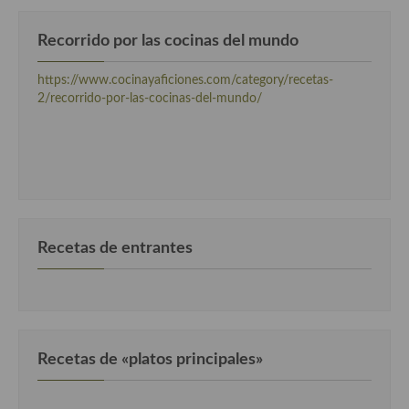
Cocina Luxemburgo
Recorrido por las cocinas del mundo
Cocina Polaca
https://www.cocinayaficiones.com/category/recetas-
Cocina portuguesa
2/recorrido-por-las-cocinas-del-mundo/
Cocina Rusa
Cocina Sueca
Cocina Suiza
Cocina Turca
Recetas de entrantes
Recetas de «platos principales»