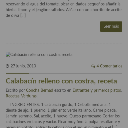
demás
reservando el agua del tomate, picar en dados pequeños añadir la
hierba limón y el jengibre rallados. Aliñar con un chorrito de aceite
Entrantes y primeros platos
de oliva […]
Ensaladas
Leer más
Entrantes
Gazpachos, salmorejos, sopas y cremas frías
Quínoa
27 junio, 2010
4 Comentarios
Pasta
Calabacín relleno con costra, receta
Arroces Y fideuás
Escrito por
Concha Bernad
escrito en
Entrantes y primeros platos
,
Legumbres y cereales
Recetas
,
Verduras
.
INGREDIENTES: 1 calabacín gordo, 1 Cebolla mediana, 1
Cuscús
diente de ajo, 1 puerro, 1 pimiento verde italiano, Carne picada,
Jamón serrano, Sal, aceite, 1 huevo, Queso parmesano Cortar los
Huevos
calabacines en tacos y vaciar. Picar muy fino la pulpa resultante y
reservar. Sofrito: sofreír la cebolla con el ajo, el pimiento y el […]
Masas elaboradas con harina, pizzas, quiches y demás