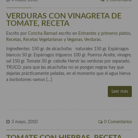
4 mayo, 2010
1 Comentario
Cocina Azerí (Azerbaiyán)
VERDURAS CON VINAGRETA DE
Cocina de Egipto
TOMATE, RECETA
Cocina de Tunez
Escrito por
Concha Bernad
escrito en
Entrantes y primeros platos
,
Recetas
,
Recetas Vegetarianas y Veganas
,
Verduras
.
Cocina Oriental
Ingredientes: 150 gr. de alcachofas naturales 150 gr. Espárragos
Cocina Tailandesa
blancos 50 gr. Espárragos trigueros 100 gr. Puerros Aceite, vinagre,
sal 150 gr. Tomate 50 gr. cebolla Hervir las verduras por separado.
Cocina Japonesa
TRUCO: para que las alcachofas no se pongan negras hay que
dejarlas prácticamente peladas, en el momento que el agua hierva
Cocina Vietnamita
a borbotones vamos […]
Cocina camboyana
Leer más
Cocina Coreana
Cocina HIndú
3 mayo, 2010
0 Comentarios
Cocina China