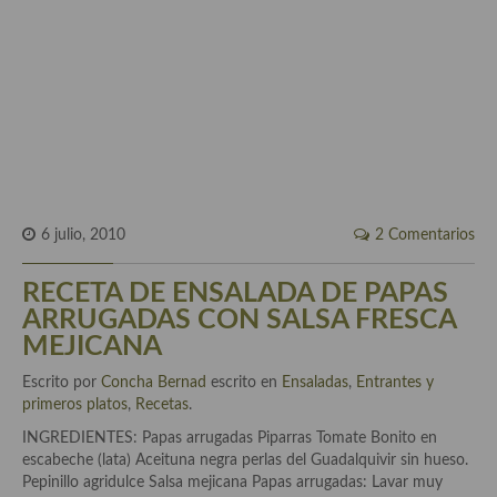
Historia de la gastronomía, platos celebres, cocineros, críticos,
historias culinarias y otras cosas
Origen y evolución de la comida
Protocolo y buenas maneras.
Ocio – restaurantes, bares, tabernas
Viajes eno-gastro-turísticos
6 julio, 2010
2 Comentarios
En El Candelero
RECETA DE ENSALADA DE PAPAS
Las opiniones de la «Cocinera»
ARRUGADAS CON SALSA FRESCA
Prensa
MEJICANA
Recetas
Escrito por
Concha Bernad
escrito en
Ensaladas
,
Entrantes y
primeros platos
,
Recetas
.
Acompañamientos
INGREDIENTES: Papas arrugadas Piparras Tomate Bonito en
escabeche (lata) Aceituna negra perlas del Guadalquivir sin hueso.
Airfryer recetas
Pepinillo agridulce Salsa mejicana Papas arrugadas: Lavar muy