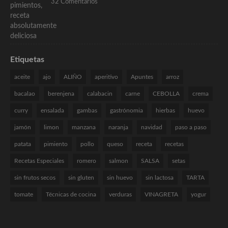
32 Comentarios
Etiquetas
aceite
ajo
ALIÑO
aperitivo
Apuntes
arroz
bacalao
berenjena
calabacin
carne
CEBOLLA
crema
curry
ensalada
gambas
gastrónomia
hierbas
huevo
jamón
limon
manzana
naranja
navidad
paso a paso
patata
pimiento
pollo
queso
receta
recetas
Recetas Especiales
romero
salmon
SALSA
setas
sin frutos secos
sin gluten
sin huevo
sin lactosa
TARTA
tomate
Técnicas de cocina
verduras
VINAGRETA
yogur