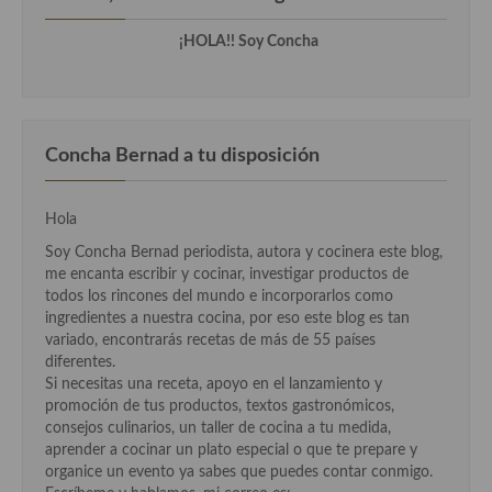
¡HOLA!! Soy Concha
Cocina Andaluza
Cocina Aragonesa
Cocina Asturiana
Concha Bernad a tu disposición
Cocina Balear
Cocina Canaria
Hola
Soy Concha Bernad periodista, autora y cocinera este blog,
Cocina Castellana
me encanta escribir y cocinar, investigar productos de
todos los rincones del mundo e incorporarlos como
Cocina Castilla – La Mancha
ingredientes a nuestra cocina, por eso este blog es tan
variado, encontrarás recetas de más de 55 países
Cocina Catalana
diferentes.
Si necesitas una receta, apoyo en el lanzamiento y
Cocina Extremeña
promoción de tus productos, textos gastronómicos,
consejos culinarios, un taller de cocina a tu medida,
Cocina Gallega
aprender a cocinar un plato especial o que te prepare y
organice un evento ya sabes que puedes contar conmigo.
Cocina Madrileña