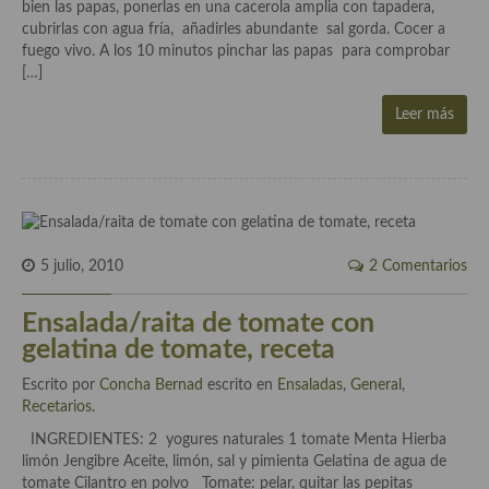
bien las papas, ponerlas en una cacerola amplia con tapadera,
Aderezos, salsas, vinagretas, especias, hierbas aromáticas o
cubrirlas con agua fría, añadirles abundante sal gorda. Cocer a
aditivos
fuego vivo. A los 10 minutos pinchar las papas para comprobar
[…]
Especias, mezclas de especias
Leer más
Hierbas aromáticas
Aceites
Mojos y pastas
Sales y polvos
5 julio, 2010
2 Comentarios
Salsas y mojos
Ensalada/raita de tomate con
gelatina de tomate, receta
Adobos
Escrito por
Concha Bernad
escrito en
Ensaladas
,
General
,
Aperitivos
Recetarios
.
Bebidas
INGREDIENTES: 2 yogures naturales 1 tomate Menta Hierba
limón Jengibre Aceite, limón, sal y pimienta Gelatina de agua de
Bocadillos, hamburguesas, sándwich, emparedados, tostas y
tomate Cilantro en polvo Tomate: pelar, quitar las pepitas