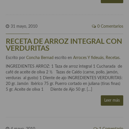
Cocina de Guatemala
Cocina de Nicaragua
31 mayo, 2010
0 Comentarios
Cocina Ecuatoriana
RECETA DE ARROZ INTEGRAL CON
Cocina Jamaicana
VERDURITAS
Cocina Mexicana
Escrito por
Concha Bernad
escrito en
Arroces Y fideuás
,
Recetas
.
Cocina peruana
INGREDIENTES ARROZ: 1 Taza de arroz integral 1 Cucharada de
café de aceite de oliva 2 ½ Tazas de Caldo (carne, pollo, jamón,
Cocina de Oriente Medio
verduras al gusto) 1 Diente de ajo INGREDIENTES VERDURITAS:
20 gr. Jamón Ibérico 75 gr. Puerro cortado en juliana (tiras finas)
Cocina israelí
5 gr. Aceite de oliva 1 Diente de Ajo 50 gr. […]
Cocina libanesa
Leer más
Cocina Armenia
Cocina Siria