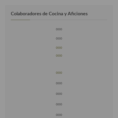
Colaboradores de Cocina y Aficiones
ooo
ooo
ooo
ooo
ooo
ooo
ooo
ooo
ooo