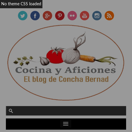
No theme CSS loaded