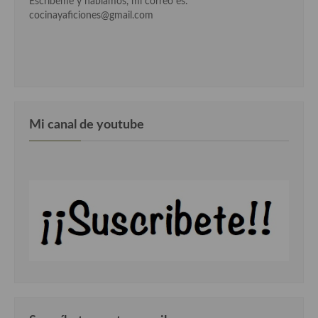
Escríbeme y hablamos, mi correo es:
cocinayaficiones@gmail.com
Cocina Murciana
Cocina Navarra
Cocina Riojana
Cocina Valenciana
Mi canal de youtube
Cocina Vasca
Cocina Europea
Cocina Alemana
Cocina Austriaca
Cocina Belga
Cocina Britanica
Cocina Bulgara