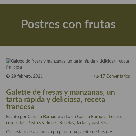
Actualidad y recomendaciones
Libros de cocina, repostería, gastronomía y más
Postres con frutas
Apuntes, estudios sobre temas interesantes e importantes
Aceite de Oliva Virgen Extra (AOVE)
Recetas maridadas con los mejores AOVES
Flores en la cocina recetas
Técnicas de emplatado
28 febrero, 2021
17 Comentarios
El mundo del vino y las bebidas
Galette de fresas y manzanas, un
tarta rápida y deliciosa, receta
Tiendas especiales
francesa
En la mesa: menaje, vajilla, técnicas de emplatado, decoración
Escrito por
Concha Bernad
escrito en
Cocina Europea
,
Postres
con frutas
,
Postres y dulces
,
Recetas
,
Tartas y pasteles
.
Especias, hierbas, condimentos, espesantes y aditivos
Con esta receta vamos a preparar una galette de fresas y