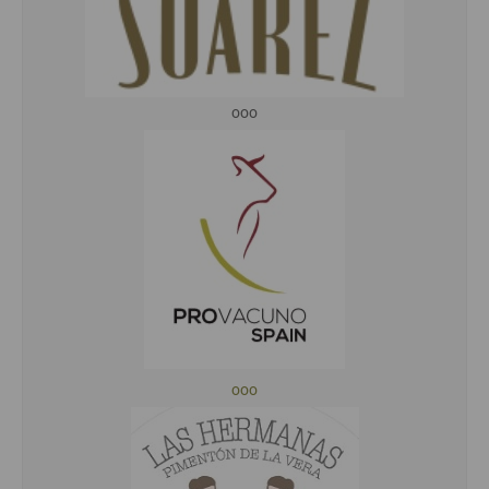
ooo
ooo