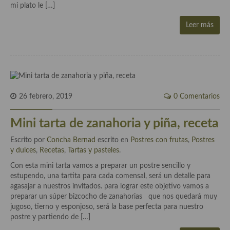
mi plato le […]
Cocina Danesa
Leer más
Cocina de la Republica Checa
Cocina de Polonia
Cocina de Ucrania
Cocina Eslovena
26 febrero, 2019
0 Comentarios
Cocina Francesa
Mini tarta de zanahoria y piña, receta
Cocina Griega
Escrito por
Concha Bernad
escrito en
Postres con frutas
,
Postres
y dulces
,
Recetas
,
Tartas y pasteles
.
Cocina Holandesa
Con esta mini tarta vamos a preparar un postre sencillo y
estupendo, una tartita para cada comensal, será un detalle para
Cocina Hungara
agasajar a nuestros invitados. para lograr este objetivo vamos a
preparar un súper bizcocho de zanahorias que nos quedará muy
Cocina Irlanda
jugoso, tierno y esponjoso, será la base perfecta para nuestro
postre y partiendo de […]
Cocina Italiana