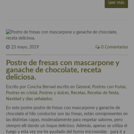
Leer más
Cocina Andaluza
Cocina Aragonesa
Cocina Asturiana
23 mayo, 2019
0 Comentarios
Cocina Balear
Cocina Canaria
Postre de fresas con mascarpone y
ganache de chocolate, receta
Cocina Castellana
deliciosa.
Cocina Castilla – La Mancha
Escrito por
Concha Bernad
escrito en
General
,
Postres con frutas
,
Postres en cristal
,
Postres y dulces
,
Recetas
,
Recetas de fiesta,
Cocina Catalana
Navidad y días señalados
.
Cocina Extremeña
En este postre postre de fresas con mascarpone y ganache de
chocolate el hilo conductor son las fresas, están omnipresentes en
Cocina Gallega
las distintas capas, moderadamente para respetar sabores, pero
siempre allí dando un toque delicioso. Además, apenas se utiliza el
Cocina Madrileña
fuego y esta vez me he ayudado del horno microondas para ir a