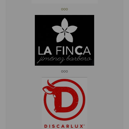
ooo
ooo