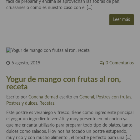
fácil de preparar y encima se aprovechan las sobras de pan,
Cocina Azerí (Azerbaiyán)
cruasanes o como es nuestro caso con el […]
Cocina de Egipto
Leer más
Cocina de Tunez
Cocina Oriental
Cocina Tailandesa
5 agosto, 2019
0 Comentarios
Cocina Japonesa
Yogur de mango con frutas al ron,
Cocina Vietnamita
receta
Cocina camboyana
Escrito por
Concha Bernad
escrito en
General
,
Postres con frutas
,
Postres y dulces
,
Recetas
.
Cocina Coreana
Este postre es veraniego y fresco, tiene como ingrediente principal
Cocina HIndú
el yogur un ingrediente versátil y muy presente en mi cocina ya
que me encanta utilizarlo para preparar todo tipo de platos, tanto
Cocina China
dulces como salados. Hoy nos ha tocado un postre estupendo,
muy rico y con mucho alimento , el broche perfecto para una […]