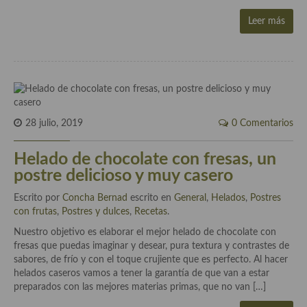
Cocina del Pacifico
Leer más
Cocina filipina
Cocina de Hawái
Cocina de Madagascar
Cocina Africana
28 julio, 2019
0 Comentarios
Cocina Sudafrinaca
Helado de chocolate con fresas, un
Cocina del Congo
postre delicioso y muy casero
Cocina Sefardí
Escrito por
Concha Bernad
escrito en
General
,
Helados
,
Postres
con frutas
,
Postres y dulces
,
Recetas
.
Cocina Yoshoku
Nuestro objetivo es elaborar el mejor helado de chocolate con
fresas que puedas imaginar y desear, pura textura y contrastes de
Cocina callejera
sabores, de frío y con el toque crujiente que es perfecto. Al hacer
helados caseros vamos a tener la garantía de que van a estar
Cocina fusión
preparados con las mejores materias primas, que no van […]
Cocinas de España