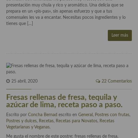
demás
presentación muy chula y rico y aromático. Una delicia que se
prepara en un «pis-pas», sin apenas esfuerzo y que a tus
Entrantes y primeros platos
comensales les va a encantar. Necesitas pocos ingredientes y lo
tienes que […]
Ensaladas
Leer más
Entrantes
Gazpachos, salmorejos, sopas y cremas frías
Quínoa
Pasta
25 abril, 2020
22 Comentarios
Arroces Y fideuás
Fresas rellenas de fresa, tequila y
Legumbres y cereales
azúcar de lima, receta paso a paso.
Cuscús
Escrito por
Concha Bernad
escrito en
General
,
Postres con frutas
,
Postres y dulces
,
Recetas
,
Recetas para Novatos
,
Recetas
Huevos
Vegetarianas y Veganas
.
Me gusta el nombre de este postre: fresas rellenas de fresa,
Masas elaboradas con harina, pizzas, quiches y demás