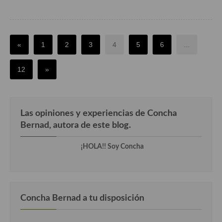
«
1
2
3
4
5
6
...
12
»
Las opiniones y experiencias de Concha
Bernad, autora de este blog.
¡HOLA!! Soy Concha
Concha Bernad a tu disposición