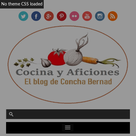
No theme CSS loaded