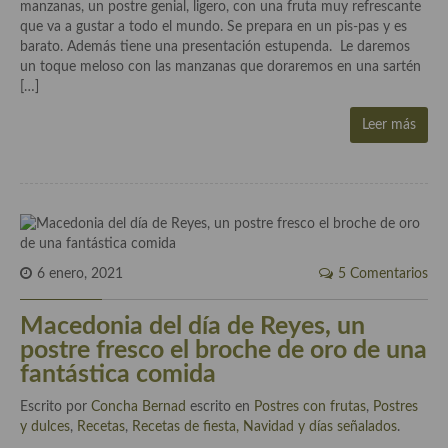
Historia de la gastronomía, platos celebres, cocineros, críticos,
manzanas, un postre genial, ligero, con una fruta muy refrescante
historias culinarias y otras cosas
que va a gustar a todo el mundo. Se prepara en un pis-pas y es
barato. Además tiene una presentación estupenda. Le daremos
Origen y evolución de la comida
un toque meloso con las manzanas que doraremos en una sartén
[…]
Protocolo y buenas maneras.
Leer más
Ocio – restaurantes, bares, tabernas
Viajes eno-gastro-turísticos
En El Candelero
Las opiniones de la «Cocinera»
6 enero, 2021
5 Comentarios
Prensa
Macedonia del día de Reyes, un
Recetas
postre fresco el broche de oro de una
fantástica comida
Acompañamientos
Escrito por
Concha Bernad
escrito en
Postres con frutas
,
Postres
Airfryer recetas
y dulces
,
Recetas
,
Recetas de fiesta, Navidad y días señalados
.