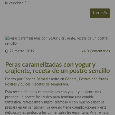
la velocidad […]
Cocina Murciana
Leer más
Cocina Navarra
Cocina Riojana
Cocina Valenciana
Cocina Vasca
21 marzo, 2019
0 Comentarios
Cocina Europea
Peras caramelizadas con yogur y
crujiente, receta de un postre sencillo
Cocina Alemana
Escrito por
Concha Bernad
escrito en
General
,
Postres con frutas
,
Cocina Austriaca
Postres y dulces
,
Recetas de Temporada
.
Cocina Belga
Esta receta de peras caramelizadas con yogur y crujiente nos
propone un postre fácil y rico para terminar una comida
Cocina Britanica
fantástica, refrescante y ligero, cremoso y con mucho sabor, se
prepara en un santiamén, ya que no tiene complicaciones y esta
Cocina Bulgara
delicioso y es pinton, a tus comensales les encantara. Para rematar