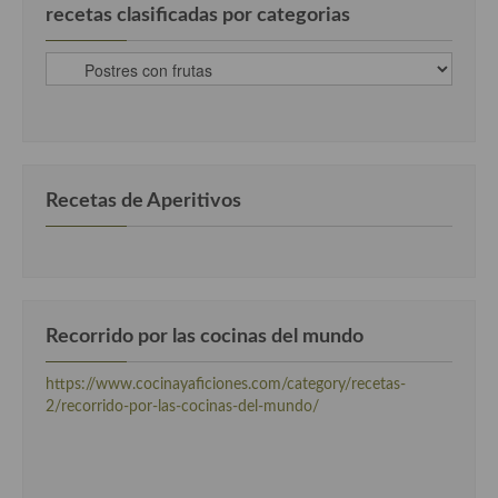
recetas clasificadas por categorias
recetas
clasificadas
por
categorias
Recetas de Aperitivos
Recorrido por las cocinas del mundo
https://www.cocinayaficiones.com/category/recetas-
2/recorrido-por-las-cocinas-del-mundo/