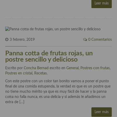
Leer más
Cocina Luxemburgo
Cocina Polaca
Cocina portuguesa
Cocina Rusa
3 febrero, 2019
0 Comentarios
Cocina Sueca
Panna cotta de frutas rojas, un
Cocina Suiza
postre sencillo y delicioso
Cocina Turca
Escrito por
Concha Bernad
escrito en
General
,
Postres con frutas
,
Postres en cristal
,
Recetas
.
Con este postre con un color tan bonito vamos a poner el punto
final de una comida estupenda, la verdad es que es un postre que
no tiene mucho mérito ya que es muy fácil de hacer y la panna
cotta no falla nunca, es una delicia y si además le añadimos un
extra de […]
Leer más