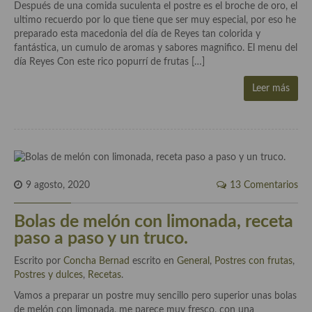
Después de una comida suculenta el postre es el broche de oro, el
Aderezos, salsas, vinagretas, especias, hierbas aromáticas o
ultimo recuerdo por lo que tiene que ser muy especial, por eso he
aditivos
preparado esta macedonia del día de Reyes tan colorida y
fantástica, un cumulo de aromas y sabores magnifico. El menu del
Especias, mezclas de especias
día Reyes Con este rico popurrí de frutas […]
Hierbas aromáticas
Leer más
Aceites
Mojos y pastas
Sales y polvos
9 agosto, 2020
13 Comentarios
Salsas y mojos
Bolas de melón con limonada, receta
Adobos
paso a paso y un truco.
Aperitivos
Escrito por
Concha Bernad
escrito en
General
,
Postres con frutas
,
Postres y dulces
Bebidas
,
Recetas
.
Vamos a preparar un postre muy sencillo pero superior unas bolas
Bocadillos, hamburguesas, sándwich, emparedados, tostas y
de melón con limonada, me parece muy fresco, con una