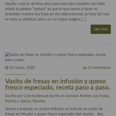
tequila y azúcar de lima, pero para que este completo nos falta
añadir la palabra “textura” ya que lo que vamos a hacer es
Plato principal
presentar nuestra rica fruta en dos elaboraciones, la fresa tal cual,
en toda su plenitud, pero con un toque mágico […]
Aves
Leer más
Carne
Pescado y Marisco
Postres y dulces
Postres con frutas
22 marzo, 2020
3 Comentarios
Quesos, recetas
Vasito de fresas en infusión y queso
Salazones y encurtidos
fresco especiado, receta paso a paso.
Recetas Especiales
Escrito por
Concha Bernad
escrito en
General
,
Postres con frutas
,
Postres y dulces
,
Recetas
.
Recetas de Cuaresma
Vamos a preparar un postre delicioso se trata de un vasito de
Recetas maridadas con los mejores AOVES
fresas en infusión y queso fresco especiado bien bonito, dos