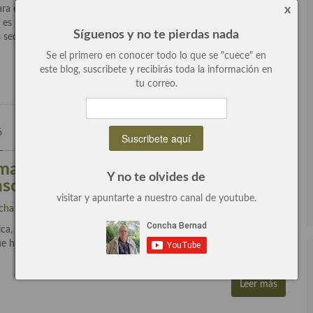
x
ra el aperitivo del domingo, algo muy rico, sencillo y sin mucho
 es nuestra tapa o mini tosta de sardinas,un pelín canalla y con
Síguenos y no te pierdas nada
 secos, en […]
Se el primero en conocer todo lo que se "cuece" en
Leer más
este blog, suscribete y recibirás toda la información en
tu correo.
6
0 Comentarios
manitas de cerdo con salsa vizcaina,
Y no te olvides de
aso a paso.
visitar y apuntarte a nuestro canal de youtube.
cha Bernad
escrito en
Aperitivos
,
Carne
,
General
,
Recetas
,
Tapas
.
a, un clásico de toda la vida que este para chuparse los dedos,
 hay que hacer es ir a tu carnicería y pedir que te preparen las
Leer más