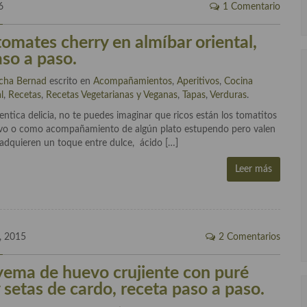
6
1 Comentario
tomates cherry en almíbar oriental,
aso a paso.
cha Bernad
escrito en
Acompañamientos
,
Aperitivos
,
Cocina
l
,
Recetas
,
Recetas Vegetarianas y Veganas
,
Tapas
,
Verduras
.
entica delicia, no te puedes imaginar que ricos están los tomatitos
tivo o como acompañamiento de algún plato estupendo pero valen
adquieren un toque entre dulce, ácido […]
Leer más
, 2015
2 Comentarios
yema de huevo crujiente con puré
 setas de cardo, receta paso a paso.