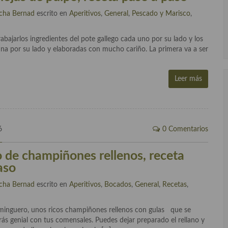
cha Bernad
escrito en
Aperitivos
,
General
,
Pescado y Marisco
,
abajarlos ingredientes del pote gallego cada uno por su lado y los
una por su lado y elaboradas con mucho cariño. La primera va a ser
Leer más
6
0 Comentarios
o de champiñones rellenos, receta
aso
cha Bernad
escrito en
Aperitivos
,
Bocados
,
General
,
Recetas
,
dominguero, unos ricos champiñones rellenos con gulas que se
ás genial con tus comensales. Puedes dejar preparado el rellano y