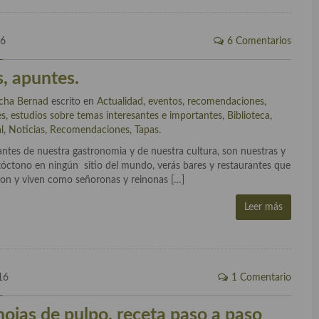
16
6 Comentarios
s, apuntes.
cha Bernad
escrito en
Actualidad, eventos, recomendaciones,
s, estudios sobre temas interesantes e importantes
,
Biblioteca
,
l
,
Noticias
,
Recomendaciones
,
Tapas
.
ntes de nuestra gastronomia y de nuestra cultura, son nuestras y
óctono en ningún sitio del mundo, verás bares y restaurantes que
eron y viven como señoronas y reinonas […]
Leer más
16
1 Comentario
hojas de pulpo, receta paso a paso