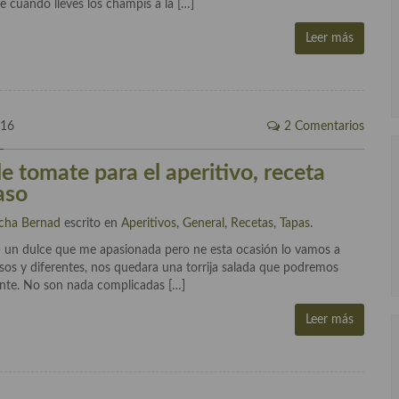
e cuando lleves los champis a la […]
Leer más
016
2 Comentarios
de tomate para el aperitivo, receta
aso
cha Bernad
escrito en
Aperitivos
,
General
,
Recetas
,
Tapas
.
a» un dulce que me apasionada pero ne esta ocasión lo vamos a
osos y diferentes, nos quedara una torrija salada que podremos
ente. No son nada complicadas […]
Leer más