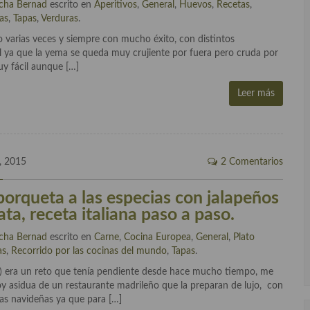
cha Bernad
escrito en
Aperitivos
,
General
,
Huevos
,
Recetas
,
as
,
Tapas
,
Verduras
.
ido varias veces y siempre con mucho éxito, con distintos
l ya que la yema se queda muy crujiente por fuera pero cruda por
uy fácil aunque […]
Leer más
, 2015
2 Comentarios
porqueta a las especias con jalapeños
ta, receta italiana paso a paso.
cha Bernad
escrito en
Carne
,
Cocina Europea
,
General
,
Plato
as
,
Recorrido por las cocinas del mundo
,
Tapas
.
ano) era un reto que tenía pendiente desde hace mucho tiempo, me
oy asidua de un restaurante madrileño que la preparan de lujo, con
das navideñas ya que para […]